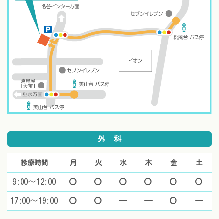
外科
診療時間
月
火
水
木
金
土
9:00～12:00
マル
マル
マル
マル
マル
マ
17:00～19:00
マル
マル
休診
休診
マル
休