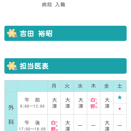
病院 入職
吉田 裕昭
担当医表
月
火
水
木
金
土
★
大澤
大澤
大澤
大澤
白野
午 前
しろの
9:00～12:00
外 科
◉
大澤
大澤
白野
午 後
しろの
ー
ー
ー
17:00～19:00