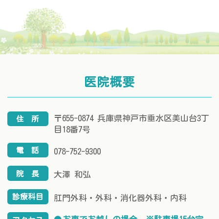
医院概要
〒655-0874 兵庫県神戸市垂水区美山台3丁
住
所
目18番7号
電
話
078-752-9300
院
長
大澤 和弘
診療科目
肛門外科・外科・消化器外科・内科