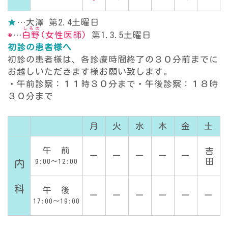
★
…大澤 第2.4土曜日
しろの
◉
…
白野
(女性医師)
第1.3.5土曜日
初診の患者様へ
初診の患者様は、各診療時間終了の３０分前までに
お越しいただきます様お願い致します。
・午前診察：１１時３０分まで・午後診察：１８時
３０分まで
月
火
水
木
金
土
吉田
午 前
ー
ー
ー
ー
ー
9:00～12:00
内 科
午 後
ー
ー
ー
ー
ー
ー
17:00～19:00