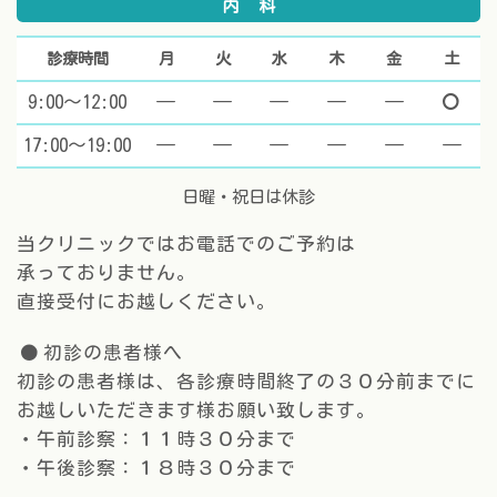
内科
診療時間
月
火
水
木
金
土
9:00～12:00
休診
休診
休診
休診
休診
マ
17:00～19:00
休診
休診
休診
休診
休診
休
日曜・祝日は休診
当クリニックではお電話でのご予約は
承っておりません。
直接受付にお越しください。
初診の患者様へ
初診の患者様は、各診療時間終了の３０分前までに
お越しいただきます様お願い致します。
・午前診察：１１時３０分まで
・午後診察：１８時３０分まで