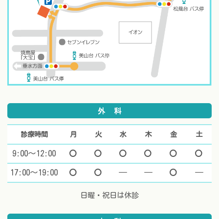
外科
診療時間
月
火
水
木
金
土
9:00～12:00
マル
マル
マル
マル
マル
マ
17:00～19:00
マル
マル
休診
休診
マル
休
日曜・祝日は休診