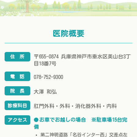
医院概要
〒655-0874 兵庫県神戸市垂水区美山台3丁
住
所
目18番7号
電
話
078-752-9300
院
長
大澤 和弘
診療科目
肛門外科・外科・消化器外科・内科
お車でお越しの場合 ※駐車場15台完
アクセス
備
第二神明道路「名谷インター西」交差点左