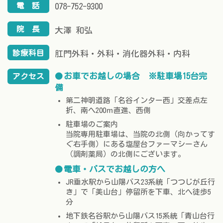
電
話
078-752-9300
院
長
大澤 和弘
診療科目
肛門外科・外科・消化器外科・内科
お車でお越しの場合 ※駐車場15台完
アクセス
備
第二神明道路「名谷インター西」交差点左
折、南へ200ｍ直進、西側
駐車場のご案内
当院専用駐車場は、当院の北側（向かってす
ぐ右手側）にある塩屋台ファーマシーさん
（調剤薬局）の北側にございます。
電車・バスでお越しの方へ
JR垂水駅から山陽バス23系統「つつじが丘行
き」で「美山台」停留所を下車、北へ徒歩5
分
地下鉄名谷駅から山陽バス15系統「青山台行