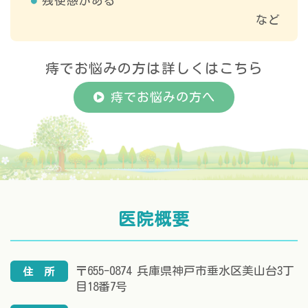
残便感がある
など
痔でお悩みの方は詳しくはこちら
痔でお悩みの方へ
医院概要
〒655-0874 兵庫県神戸市垂水区美山台3丁
住
所
目18番7号